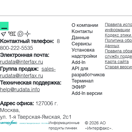
О компании
Правила испо
информации
Контакты
Кодекс этики
Данные
Контактный телефон:
8
Политика обр
Сервисы
данных
800-222-5535
Установка
Правила обра
Электронная почта:
надстройки
службу подд
rudata@interfax.ru
Add-In
Карта сайта
Старая верси
Группа продаж:
API для
sales-
разработчиков
rudata@interfax.ru
Терминал
Техническая поддержка:
ЭФИР
help@rudata.info
Add-In версии
Адрес офиса:
127006 г.
Москва,
ул. 1‑я Тверская‑Ямская, 2с1
© 2026 AO
Информационные
«Интерфакс».
продукты линеек