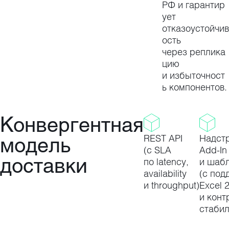
РФ и гарантир
ует
отказоустойчив
ость
через реплика
цию
и избыточност
ь компонентов.
Конвергентная
модель
REST API
Надст
(с SLA
Add-In
доставки
по latency,
и шаб
availability
(с под
и throughput)
Excel 
и конт
стабил