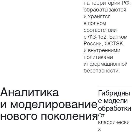
на территории РФ,
обрабатываются
и хранятся
в полном
соответствии
с ФЗ-152, Банком
России, ФСТЭК
и внутренними
политиками
информационной
безопасности.
Аналитика
Гибридны
и моделирование
е модели
обработки
нового поколения
От
классически
х