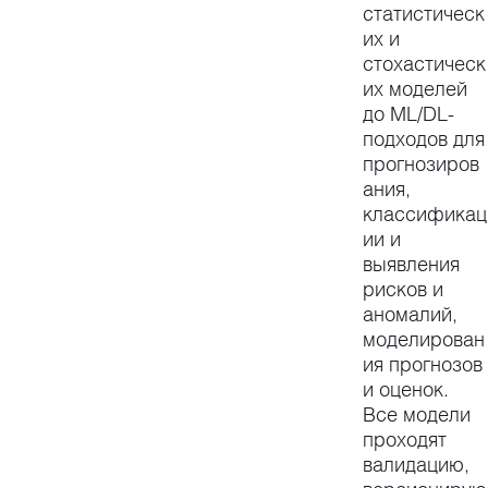
статистическ
их и
стохастическ
их моделей
до ML/DL-
подходов для
прогнозиров
ания,
классификац
ии и
выявления
рисков и
аномалий,
моделирован
ия прогнозов
и оценок.
Все модели
проходят
валидацию,