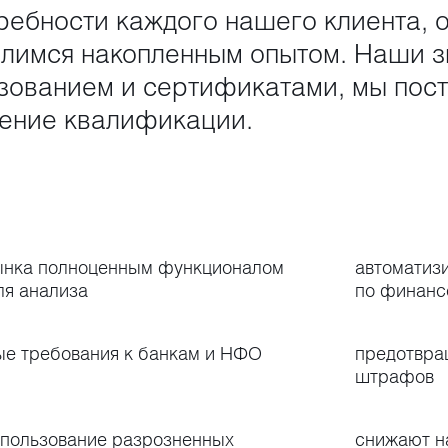
ребности каждого нашего клиента, 
делимся накопленным опытом. Наши 
ованием и сертификатами, мы пост
ение квалификации.
ынка полноценным функционалом
автоматиз
ля анализа
по финанс
ые требования к банкам и НФО
предотвра
штрафов
спользование разрозненных
снижают н